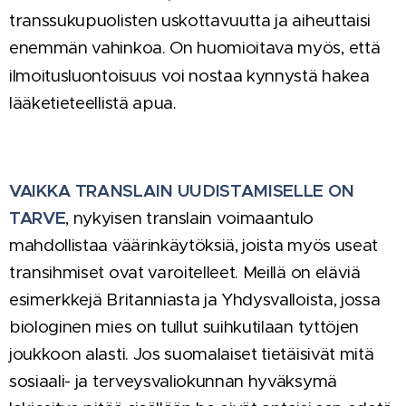
transsukupuolisten uskottavuutta ja aiheuttaisi
enemmän vahinkoa. On huomioitava myös, että
ilmoitusluontoisuus voi nostaa
kynnystä
hakea
lääketieteellistä apua.
VAIKKA TRANSLAIN UUDISTAMISELLE ON
TARVE
, nykyisen translain voimaantulo
mahdollistaa väärinkäytöksiä, joista myös useat
transihmiset ovat varoitelleet. Meillä on eläviä
esimerkkejä Britanniasta ja Yhdysvalloista, jossa
biologinen mies on tullut suihkutilaan tyttöjen
joukkoon alasti. Jos suomalaiset tietäisivät mitä
sosiaali- ja terveysvaliokunnan hyväksymä