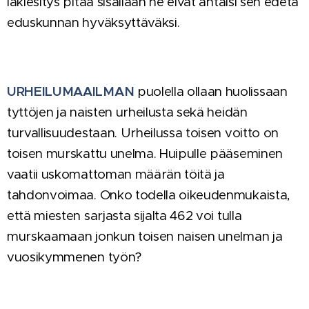
lakiesitys pitää sisällään he eivät antaisi sen edetä
eduskunnan hyväksyttäväksi.
URHEILUMAAILMAN
puolella ollaan huolissaan
tyttöjen ja naisten urheilusta sekä heidän
turvallisuudestaan. Urheilussa toisen voitto on
toisen murskattu unelma. Huipulle pääseminen
vaatii uskomattoman määrän töitä ja
tahdonvoimaa. Onko todella oikeudenmukaista,
että miesten sarjasta sijalta 462 voi tulla
murskaamaan jonkun toisen naisen unelman ja
vuosikymmenen työn?