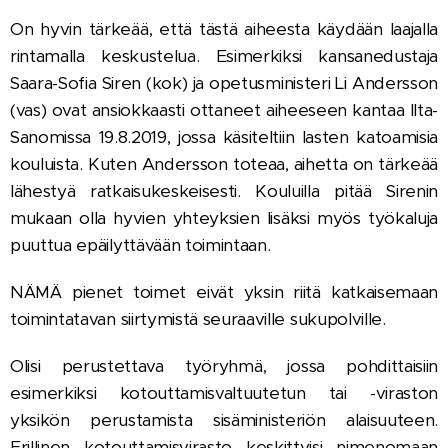
On hyvin tärkeää, että tästä aiheesta käydään laajalla
rintamalla keskustelua. Esimerkiksi kansanedustaja
Saara-Sofia Siren (kok) ja opetusministeri Li Andersson
(vas) ovat ansiokkaasti ottaneet aiheeseen kantaa Ilta-
Sanomissa 19.8.2019, jossa käsiteltiin lasten katoamisia
kouluista. Kuten Andersson toteaa, aihetta on tärkeää
lähestyä ratkaisukeskeisesti. Kouluilla pitää Sirenin
mukaan olla hyvien yhteyksien lisäksi myös työkaluja
puuttua epäilyttävään toimintaan.
NÄMÄ pienet toimet eivät yksin riitä katkaisemaan
toimintatavan siirtymistä seuraaville sukupolville.
Olisi perustettava työryhmä, jossa pohdittaisiin
esimerkiksi kotouttamisvaltuutetun tai -viraston
yksikön perustamista sisäministeriön alaisuuteen.
Erillinen kotouttamisvirasto keskittyisi nimenomaan