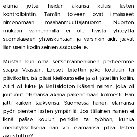
elämä, jottei heidän aikansa kuluisi lasten
kontrollointiin. Tämän toiveen ovat ilmaisseet
nimenomaan maahanmuuttajanuoret. Nuorten
mukaan vanhemmilla ei ole tiivistä yhteyttä
suomalaiseen yhteiskuntaan, ja varsinkin äidit jäävät
liian usein kodin seinien sisäpuolelle.
Muistan kun oma seitsemänhenkinen perheemme
saapui Vaasaan. Lapset laitettiin joko kouluun tai
päiväkotiin, isä pääsi kielikursseille ja äiti jätettiin kotiin.
Äitini oli luku- ja kielitaidoton ikäiseni nainen, joka oli
joutunut elämänsä aikana pakenemaan kolmesti. Hän
jätti kaiken taaksensa. Suomessa hänen elämänsä
pyöri pienten lasten ympärillä. Jos tällainen nainen ei
ikinä pääse koulun penkille tai työhön, kuinka
merkityksellisenä hän voi elämäänsä pitää lasten
aikuistuttua?