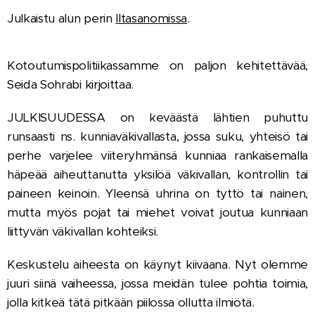
Julkaistu alun perin
Iltasanomissa
.
Kotoutumispolitiikassamme on paljon kehitettävää,
Seida Sohrabi kirjoittaa.
JULKISUUDESSA on keväästä lähtien puhuttu
runsaasti ns. kunniaväkivallasta, jossa suku, yhteisö tai
perhe varjelee viiteryhmänsä kunniaa rankaisemalla
häpeää aiheuttanutta yksilöä väkivallan, kontrollin tai
paineen keinoin. Yleensä uhrina on tyttö tai nainen,
mutta myös pojat tai miehet voivat joutua kunniaan
liittyvän väkivallan kohteiksi.
Keskustelu aiheesta on käynyt kiivaana. Nyt olemme
juuri siinä vaiheessa, jossa meidän tulee pohtia toimia,
jolla kitkeä tätä pitkään piilossa ollutta ilmiötä.