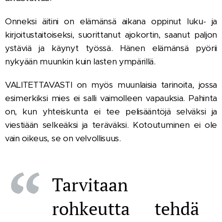
Onneksi äitini on elämänsä aikana oppinut luku- ja
kirjoitustaitoiseksi, suorittanut ajokortin, saanut paljon
ystäviä ja käynyt työssä. Hänen elämänsä pyörii
nykyään muunkin kuin lasten ympärillä.
VALITETTAVASTI on myös muunlaisia tarinoita, jossa
esimerkiksi mies ei salli vaimolleen vapauksia. Pahinta
on, kun yhteiskunta ei tee pelisääntöjä selväksi ja
viestiään selkeäksi ja teräväksi. Kotoutuminen ei ole
vain oikeus, se on velvollisuus.
Tarvitaan
rohkeutta tehdä