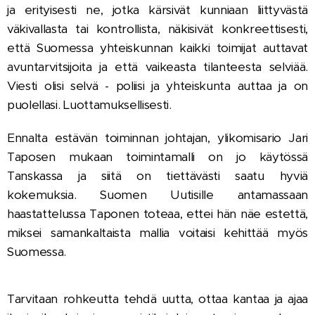
ja erityisesti ne, jotka kärsivät kunniaan liittyvästä
väkivallasta tai kontrollista, näkisivät konkreettisesti,
että Suomessa yhteiskunnan kaikki toimijat auttavat
avuntarvitsijoita ja että vaikeasta tilanteesta selviää.
Viesti olisi selvä - poliisi ja yhteiskunta auttaa ja on
puolellasi. Luottamuksellisesti.
Ennalta estävän toiminnan johtajan, ylikomisario Jari
Taposen mukaan toimintamalli on jo käytössä
Tanskassa ja siitä on tiettävästi saatu hyviä
kokemuksia. Suomen Uutisille antamassaan
haastattelussa Taponen toteaa, ettei hän näe estettä,
miksei samankaltaista mallia voitaisi kehittää myös
Suomessa.
Tarvitaan rohkeutta tehdä uutta, ottaa kantaa ja ajaa