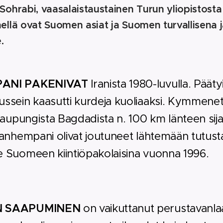
Sohrabi, vaasalaistaustainen Turun yliopistosta 
ellä ovat Suomen asiat ja Suomen turvallisena 
.
ANI PAKENIVAT
Iranista 1980-luvulla. Päätyi
sein kaasutti kurdeja kuoliaaksi. Kymmenet tuh
aupungista Bagdadista n. 100 km länteen sijain
anhempani olivat joutuneet lähtemään tutusta
Suomeen kiintiöpakolaisina vuonna 1996.
 SAAPUMINEN
on vaikuttanut perustavanlaat