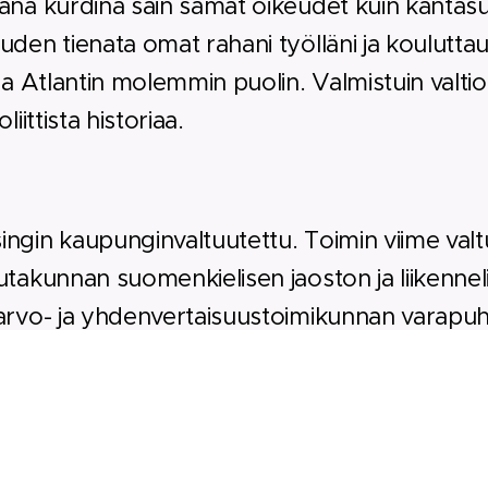
ana kurdina sain samat oikeudet kuin kantas
uden tienata omat rahani työlläni ja kouluttau
sa Atlantin molemmin puolin. Valmistuin valtio
liittista historiaa.
ingin kaupunginvaltuutettu.
Toimin viime valt
utakunnan suomenkielisen jaoston ja liikenne
arvo- ja yhdenvertaisuustoimikunnan varapuhe
) toimin kasvatus- ja koulutuslautakunnan 
avastaavana.
Lisäksi toimin Uudenmaan maakun
luepolitiikassa yli 20 vuoden ajan. Olen ulo
yökykyinen ihminen, jolle jokainen ihminen on