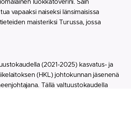
uomalain
en luokkatoverini. Sain
tua vapaaksi naiseksi länsimaisissa
tieteiden maisteriksi Turussa, jossa
uustokaudella (2021-2025) kasvatus- ja
liikelaitoksen (HKL) johtokunnan jäsenenä
enjohtajana. Tällä valtuustokaudella
jäsenenä ja valtuustoryhmämme
tavaltuuston varajäsenenä. Olen ollut
späinsuuntautunut, helposti lähestyttävä
 kohtaamisen arvoinen.