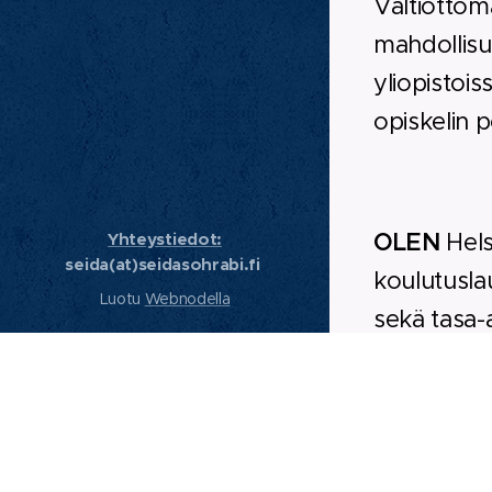
Valtiottom
mahdollisu
yliopistois
opiskelin po
OLEN
Hels
Yhteystiedot:
seida(at)seidasohrabi.fi
koulutusla
Luotu
Webnodella
sekä tasa-
(2025-2029
lautakunt
mukana puo
ja yhteist