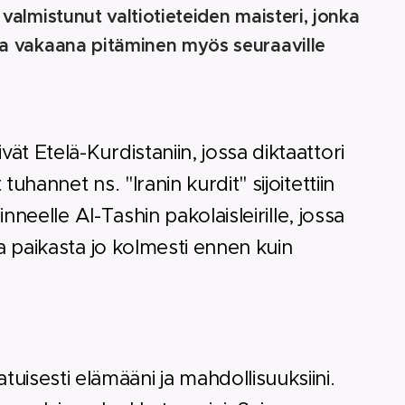
valmistunut valtiotieteiden maisteri, jonka
ja vakaana pitäminen myös seuraaville
vät Etelä-Kurdistaniin, jossa diktaattori
annet ns. "Iranin kurdit" sijoitettiin
neelle Al-Tashin pakolaisleirille, jossa
 paikasta jo kolmesti ennen kuin
uisesti elämääni ja mahdollisuuksiini.