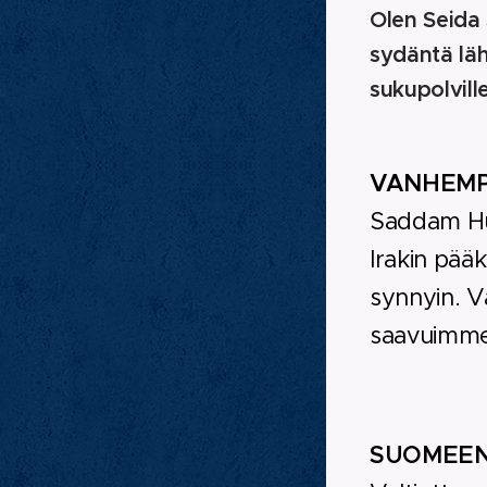
Olen Seida 
sydäntä läh
sukupolville
VANHEMP
Saddam Hus
Irakin pääk
synnyin. V
saavuimme 
SUOMEEN