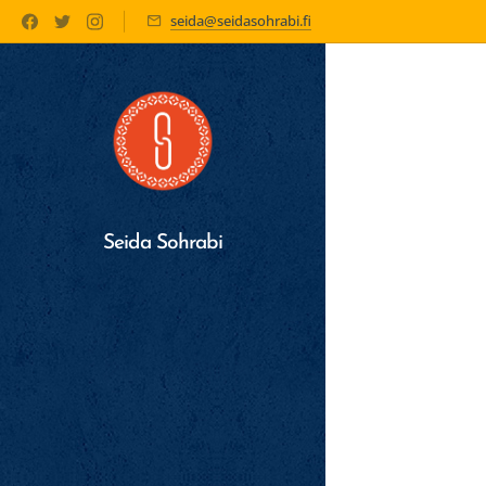
seida@seidasohrabi.fi
Seida Sohrabi