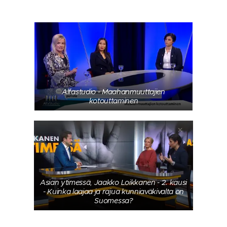
Alfastudio - Maahanmuuttajien
kotouttaminen
Asian ytimessä, Jaakko Loikkanen - 2. kausi
- Kuinka laajaa ja rajua kunniaväkivalta on
Suomessa?