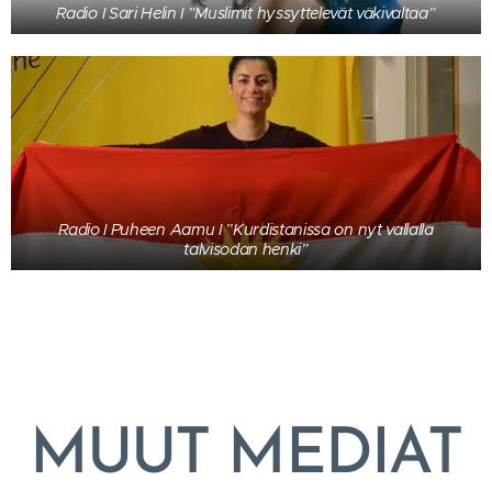
Radio I Sari Helin I ”Muslimit hyssyttelevät väkivaltaa”
Radio I Puheen Aamu I ”Kurdistanissa on nyt vallalla
talvisodan henki”
MUUT MEDIAT