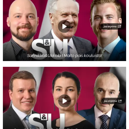
Sannikka&Ukkola I Maito pois kouluista!