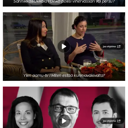
Sannikka&Ukkola I Onko poliisi vihervassari vai persu?
Ylen aamu-tv I Miten estää kunniaväkivalta?