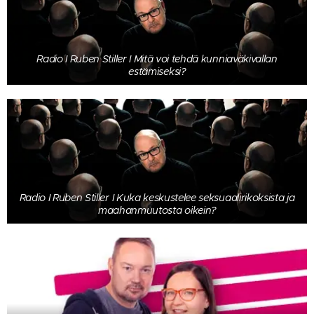
Radio I Ruben Stiller I Mitä voi tehdä kunniaväkivallan
estämiseksi?
Radio I Ruben Stiller I Kuka keskustelee seksuaalirikoksista ja
maahanmuutosta oikein?