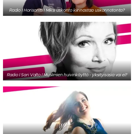
Radio I Horisontti I Miksi uskonto kiinnostaa uskonnotonta?
Radio I Sari Valto I Muslimien huivinkäyttö - yksityisasia vai ei?