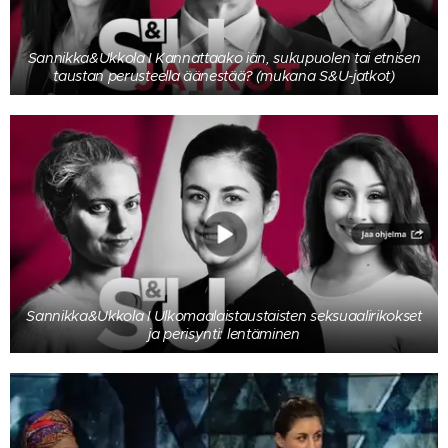
Sannikka&Ukkola I Kannattaako iän, sukupuolen tai etnisen
taustan perusteella äänestää? (mukana S&U-jatkot)
Sannikka&Ukkola I Ulkomaalaistaustaisten seksuaalirikokset
ja perisynti: lentäminen