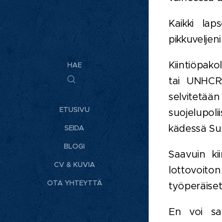
Kaikki la
pikkuvelje
Kiintiöpakol
HAE
tai UNHCR:
selvitetään
ETUSIVU
suojelupoli
kädessä Su
SEIDA
BLOGI
Saavuin ki
CV & KUVIA
lottovoiton
OTA YHTEYTTÄ
työperäiset
En voi sa