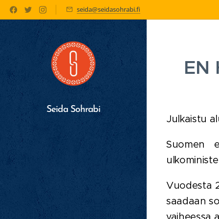
seida@seidasohrabi.fi
EN 
Seida Sohrabi
Julkaistu a
Suomen ed
ulkoministe
Vuodesta 2
saadaan so
vaiheessa a