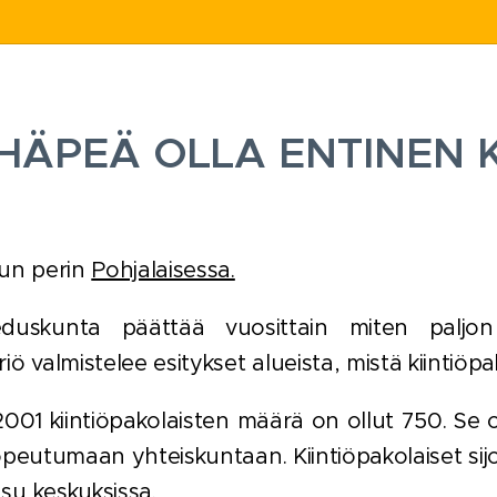
HÄPEÄ OLLA ENTINEN 
lun perin
Pohjalaisessa.
uskunta päättää vuosittain miten paljon S
riö valmistelee esitykset alueista, mistä kiintiö
001 kiintiöpakolaisten määrä on ollut 750. Se 
peutumaan yhteiskuntaan. Kiintiöpakolaiset sij
su keskuksissa.