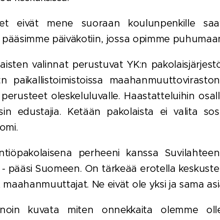
pset eivät mene suoraan koulunpenkille sa
ni pääsimme päiväkotiin, jossa opimme puhuma
aisten valinnat perustuvat YK:n pakolaisjärjestölt
n paikallistoimistoissa maahanmuuttoviraston 
 perusteet oleskeluluvalle. Haastatteluihin osa
isin edustajia. Ketään pakolaista ei valita sos
omi.
intiöpakolaisena perheeni kanssa Suvilahteen
 - pääsi Suomeen. On tärkeää erotella keskustelu
 maahanmuuttajat. Ne eivät ole yksi ja sama asi
noin kuvata miten onnekkaita olemme ollee