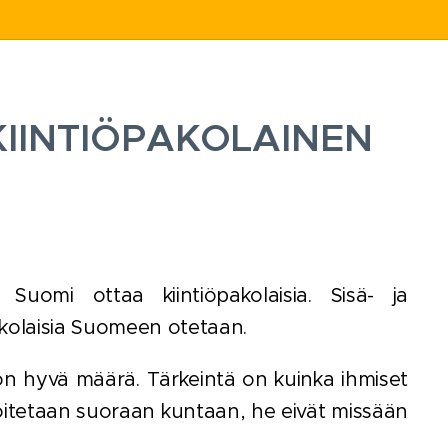
KIINTIÖPAKOLAINEN
uomi ottaa kiintiöpakolaisia. Sisä- ja
pakolaisia Suomeen otetaan.
on hyvä määrä. Tärkeintä on kuinka ihmiset
oitetaan suoraan kuntaan, he eivät missään