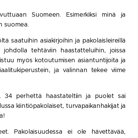
avuttuaan Suomeen. Esimerkiksi minä ja
an suomea.
ä saatuihin asiakirjoihin ja pakolaisleireillä
johdolla tehtäviin haastatteluihin, joissa
llistuu myös kotoutumisen asiantuntijoita ja
iaalitukiperustein, ja valinnan tekee viime
. 34 perhettä haastateltiin ja puolet sai
ssa kiintiöpakolaiset, turvapaikanhakijat ja
a!
t. Pakolaisuudessa ei ole hävettävää,